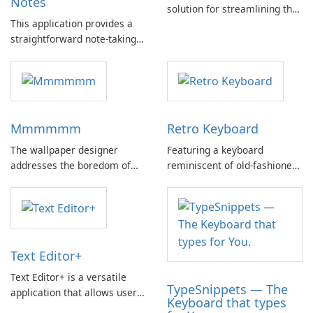
Notes
solution for streamlining the
This application provides a
ticketing process,
straightforward note-taking
significantly enhancing input
experience, focusing solely
efficiency.
on text without the inclusion
of multimedia such as videos
or images.
Mmmmmm
Retro Keyboard
The wallpaper designer
Featuring a keyboard
addresses the boredom of
reminiscent of old-fashioned
default wallpapers by
cell phones, this device offers
offering a color-focused tool
a nostalgic typing experience
to create custom visuals.
that may appeal to
individuals seeking a touch of
familiarity.
Text Editor+
Text Editor+ is a versatile
TypeSnippets — The
application that allows users
Keyboard that types
to edit both Plain and Rich