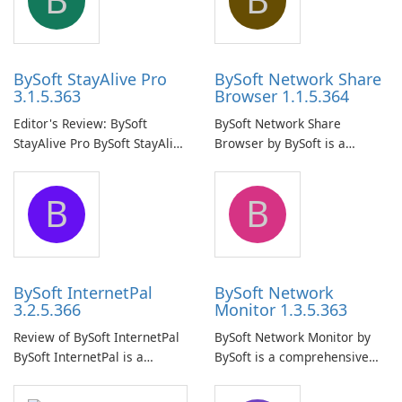
BySoft StayAlive Pro
BySoft Network Share
3.1.5.363
Browser 1.1.5.364
Editor's Review: BySoft
BySoft Network Share
StayAlive Pro BySoft StayAlive
Browser by BySoft is a
Pro is a reliable software
comprehensive software
application designed to
application that allows users
B
B
ensure the continuous and
to easily browse and manage
uninterrupted operation of
shared folders on their
your computer system.
network.
BySoft InternetPal
BySoft Network
3.2.5.366
Monitor 1.3.5.363
Review of BySoft InternetPal
BySoft Network Monitor by
BySoft InternetPal is a
BySoft is a comprehensive
comprehensive software
network monitoring software
application designed to
designed to help businesses