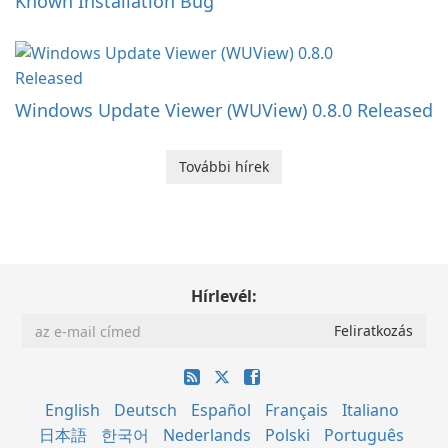
Known Installation Bug
Windows Update Viewer (WUView) 0.8.0 Released
További hírek
Hírlevél:
English
Deutsch
Español
Français
Italiano
日本語
한국어
Nederlands
Polski
Português