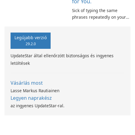
for You.
Text. Main Features: Supports
Sick of typing the same
Plain Text and Rich Text
phrases repeatedly on your
Editor (iOS7 only) Allows
phone? If you've entered your
editing and creation of .RTF
email address and phone
files Sync with iCloud and
number countless times,
Dropbox …
Legújabb verzió
TypeSnippets might be the
29.2.0
solution.
UpdateStar által ellenőrzött biztonságos és ingyenes
letöltések
Vásárlás most
Lasse Markus Rautiainen
Legyen naprakész
az ingyenes UpdateStar-ral.