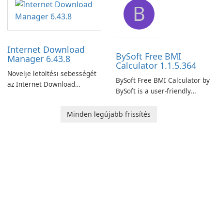
B
monitor your internet
effectively manage their
connection and provide real-
network infrastructure.
time insights into its
performance.
Internet Download
BySoft Free BMI
Manager 6.43.8
Calculator 1.1.5.364
Növelje letöltési sebességét
BySoft Free BMI Calculator by
az Internet Download
BySoft is a user-friendly
Manager segítségével!
software application
designed to help you
Minden legújabb frissítés
calculate your Body Mass
Index quickly and accurately.