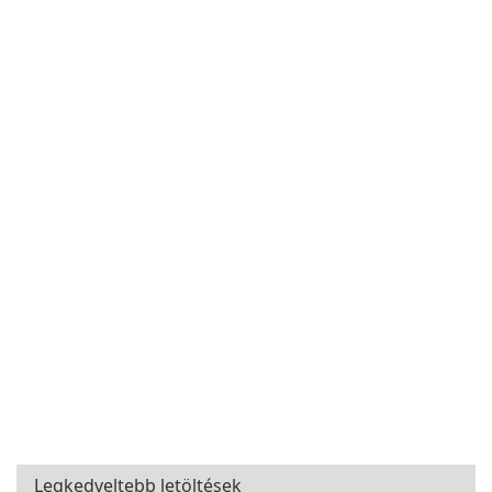
Legkedveltebb letöltések