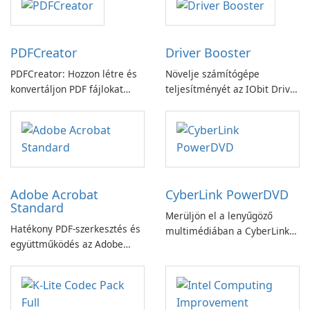
PDFCreator
Driver Booster
PDFCreator: Hozzon létre és
Növelje számítógépe
konvertáljon PDF fájlokat
teljesítményét az IObit Driver
könnyedén!
Booster funkciójával
Adobe Acrobat
CyberLink PowerDVD
Standard
Merüljön el a lenyűgöző
Hatékony PDF-szerkesztés és
multimédiában a CyberLink
együttműködés az Adobe
PowerDVD-vel
Acrobat Standard
alkalmazással.