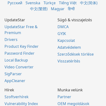
Русский
Svenska
Türkçe
Tiếng Việt
中文(简体)
中文(繁體)
Magyar
हिन्दी
UpdateStar
Súgó & visszajelzés
UpdateStar Free &
DMCA
Premium
GYIK
Drivers
Kapcsolat
Product Key Finder
Adatvédelem
Password Finder
Szerződések törlése
Local Backup
Visszatérítés
Video Converter
SigParser
AppCleaner
Hírek
Munka velünk
Szoftverhírek
Partner
Vulnerability Index
OEM megoldások