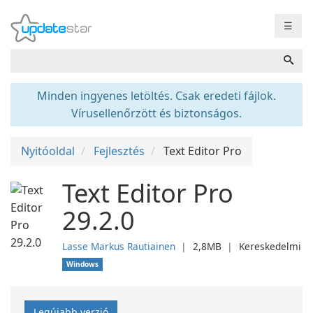
☰
Minden ingyenes letöltés. Csak eredeti fájlok.
Vírusellenőrzött és biztonságos.
Nyitóoldal
Fejlesztés
Text Editor Pro
Text Editor Pro
29.2.0
Lasse Markus Rautiainen
❘
2,8MB
❘
Kereskedelmi
Windows
Legújabb verzió